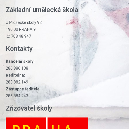
Základní umělecká škola
U Prosecké školy 92
190 00 PRAHA 9
IČ: 708 48 947
Kontakty
Kancelář školy:
286 886 138
Ředitelna:
283 882 149
Zástupce ředitele:
286 884 243
Zřizovatel školy