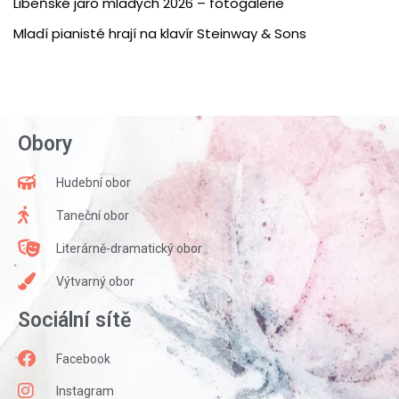
Libeňské jaro mladých 2026 – fotogalerie
Mladí pianisté hrají na klavír Steinway & Sons
Obory
Hudební obor
Taneční obor
Literárně-dramatický obor
Výtvarný obor
Sociální sítě
Facebook
Instagram