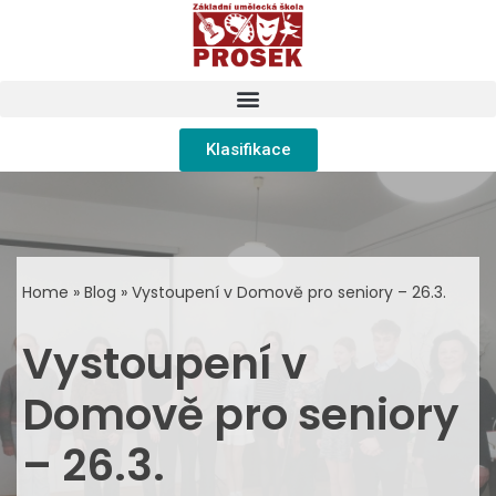
Přeskočit
na
obsah
Klasifikace
Home
»
Blog
»
Vystoupení v Domově pro seniory – 26.3.
Vystoupení v
Domově pro seniory
– 26.3.