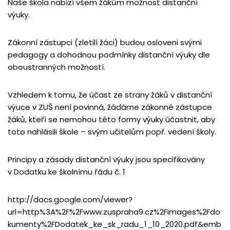
Naše škola nabízí všem žákům možnost distanční
výuky.
Zákonní zástupci (zletilí žáci) budou osloveni svými
pedagogy a dohodnou podmínky distanční výuky dle
oboustranných možností.
Vzhledem k tomu, že účast ze strany žáků v distanční
výuce v ZUŠ není povinná, žádáme zákonné zástupce
žáků, kteří se nemohou této formy výuky účastnit, aby
toto nahlásili škole – svým učitelům popř. vedení školy.
Principy a zásady distanční výuky jsou specifikovány
v Dodatku ke školnímu řádu č. 1
http://docs.google.com/viewer?
url=http%3A%2F%2Fwww.zuspraha9.cz%2Fimages%2Fdo
kumenty%2FDodatek_ke_sk_radu_1_10_2020.pdf&emb